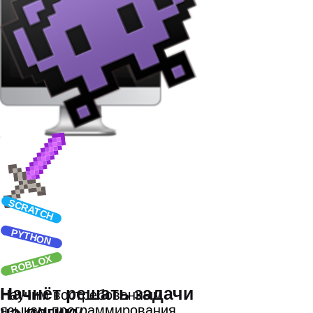
Оцените качество занятий
на бесплатном уроке
Записаться
Ваш ребенок
в надежных руках
Занятия ведут преподаватели-
практики с опытом в IT