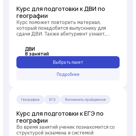
Курс для подготовки к ДВИ по
географии
Курс поможет повторить материал,
который понадобится выпускнику для
сдачи ДВИ. Также абитуриент узнает,
какие университеты проводят
дополнительные испытания и сколько
ДВИ
нужно набрать баллов для поступления.
8 занятий
Выбрать пакет
Подробнее
География
ЕГЭ
Вспомнить пройденное
Курс для подготовки к ЕГЭ по
географии
Во время занятий ученик познакомится со
структурой экзамена и системой