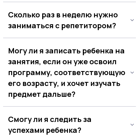
Уроки длятся 30 минут: такая
продолжительность оптимальна для
Сколько раз в неделю нужно
дошкольников и учеников начальных классов.
заниматься с репетитором?
Для наилучших результатов рекомендуем
заниматься 2 раза в неделю. Так ребенок
Могу ли я записать ребенка на
сможет в комфортном темпе осваивать учебный
материал — без долгих пауз и чрезмерной
занятия, если он уже освоил
нагрузки.
программу, соответствующую
его возрасту, и хочет изучать
предмет дальше?
Конечно. Учитель проверит уровень знаний
ребенка и предложит ему перейти к более
Смогу ли я следить за
сложной ступени обучения. Кроме того, у нас
можно готовиться к творческим конкурсам или
успехами ребенка?
олимпиадам.