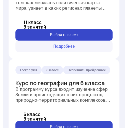
тем, как менялась политическая карта
мира, узнает в каких регионах планеты
находятся крупнейшие месторождения
основных полезных ископаемых, выяснит
11 класс
значение охраны окружающей среды,
8 занятий
изучит функционирование мировой
системы хозяйствования.
Выбрать пакет
Подробнее
География
6 класс
Вспомнить пройденное
Курс по географии для 6 класса
В программу курса входит изучение сфер
Земли и происходящих в них процессов,
природно-территориальных комплексов,
знакомство с материками нашей планеты,
их географическим положением,
6 класс
населением и системой хозяйства.
8 занятий
Выбрать пакет