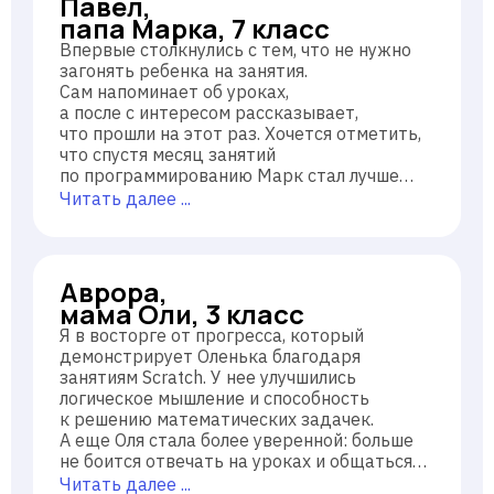
Павел,
папа Марка, 7 класс
Впервые столкнулись с тем, что не нужно
загонять ребенка на занятия.
Сам напоминает об уроках,
а после с интересом рассказывает,
что прошли на этот раз. Хочется отметить,
что спустя месяц занятий
по программированию Марк стал лучше
решать задачки на логику, думаем
Читать далее ...
записаться еще на математику.
Аврора,
мама Оли, 3 класс
Я в восторге от прогресса, который
демонстрирует Оленька благодаря
занятиям Scratch. У нее улучшились
логическое мышление и способность
к решению математических задачек.
А еще Оля стала более уверенной: больше
не боится отвечать на уроках и общаться
со сверстниками.
Читать далее ...