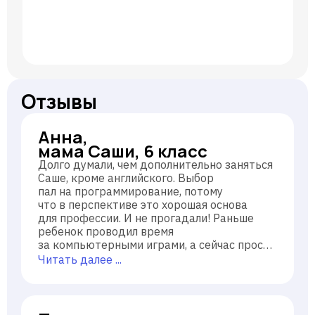
Отзывы
Анна,
мама Саши, 6 класс
Долго думали, чем дополнительно заняться
Саше, кроме английского. Выбор
пал на программирование, потому
что в перспективе это хорошая основа
для профессии. И не прогадали! Раньше
ребенок проводил время
за компьютерными играми, а сейчас просит
«еще чуть-чуть поучиться». Огромная
Читать далее ...
благодарность педагогам, которые
искренне заинтересованы в самом
предмете и результате их учеников!