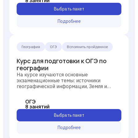
8 занятий
Выбрать пакет
Подробнее
География
ОГЭ
Вспомнить пройденное
Курс для подготовки к ОГЭ по
географии
На курсе изучаются основные
экзаменационные темы: источники
географической информации, Земля и
Солнечная система, оболочки нашей
планеты, влияние человека на природу,
ОГЭ
география России. Также школьник узнает,
8 занятий
как устроен ОГЭ и пройдёт пробное
тестирование.
Выбрать пакет
Подробнее