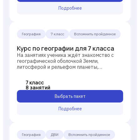
Подробнее
География
7 класс
Вспомнить пройденное
Курс по географии для 7 класса
На занятиях ученика ждёт знакомство с
географической оболочкой Земли,
литосферой и рельефом планеты,
атмосферой и климатическим
разнообразием Земли, гидросферой и
7 класс
океанами, как её основной частью, а также
8 занятий
с главными этапами освоения нашей
планеты человеком.
Выбрать пакет
Подробнее
География
ДВИ
Вспомнить пройденное