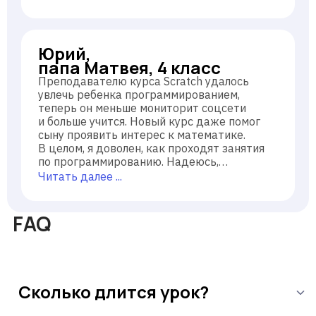
Юрий,
папа Матвея, 4 класс
Преподавателю курса Scratch удалось
увлечь ребенка программированием,
теперь он меньше мониторит соцсети
и больше учится. Новый курс даже помог
сыну проявить интерес к математике.
В целом, я доволен, как проходят занятия
по программированию. Надеюсь,
это станет фундаментом для освоения ИТ-
Читать далее ...
профессии.
FAQ
Сколько длится урок?