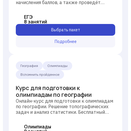
начисления баллов, а также проведёт
работу над темами, необходимыми для ЕГЭ:
природа нашей планеты, оболочки Земли,
ЕГЭ
география и природное разнообразие
8 занятий
России, экономика РФ. Знания проверяются
на демоверсиях ЕГЭ.
Выбрать пакет
Подробнее
География
Олимпиады
Вспомнить пройденное
Курс для подготовки к
олимпиадам по географии
Онлайн-курс для подготовки к олимпиадам
по географии. Решение топографических
задач и анализ статистики. Бесплатный
пробный урок с разбором.
Олимпиады