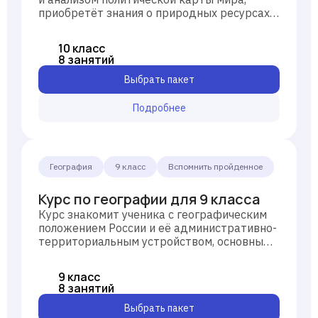
приобретёт знания о природных ресурсах
Земли, географии населения мира, основных
моделях ведения хозяйства в отдельных
10 класс
странах и вкладе различных регионов
8 занятий
нашей планеты в мировую экономику.
Выбрать пакет
Подробнее
География
9 класс
Вспомнить пройденное
Курс по географии для 9 класса
Курс знакомит ученика с географическим
положением России и её административно-
территориальным устройством, основными
отраслями экономики страны и
территориальной структурой хозяйства, а
9 класс
также с экономическими особенностями
8 занятий
различных регионов РФ.
Выбрать пакет