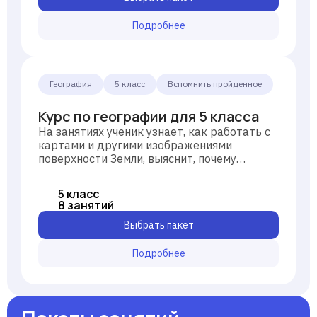
Подробнее
География
5 класс
Вспомнить пройденное
Курс по географии для 5 класса
На занятиях ученик узнает, как работать с
картами и другими изображениями
поверхности Земли, выяснит, почему
меняются времена года, познакомится с
устройством литосферы, получит знания о
5 класс
том, как люди открывали свою планету.
8 занятий
Выбрать пакет
Подробнее