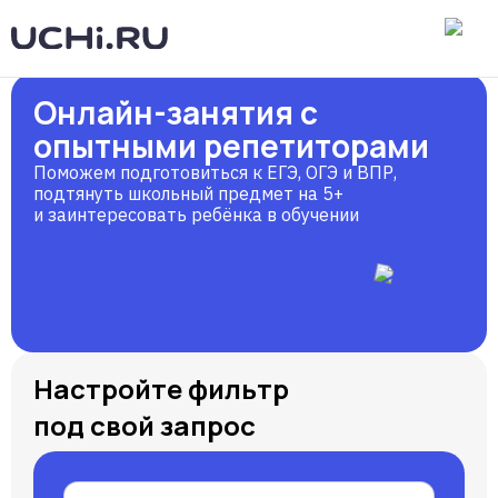
Онлайн-занятия
с
опытными
репетиторами
Поможем подготовиться к ЕГЭ, ОГЭ и ВПР,
подтянуть школьный предмет на 5+
и заинтересовать ребёнка в обучении
Настройте фильтр
под свой запрос