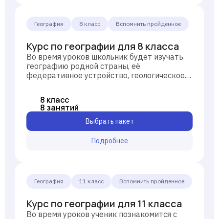
География
8 класс
Вспомнить пройденное
Курс по географии для 8 класса
Во время уроков школьник будет изучать
географию родной страны, её
федеративное устройство, геологическое
строение, климатические ресурсы, океаны,
моря и внутренние водоёмы, природные
8 класс
ресурсы, численность и состав населения
8 занятий
России.
Выбрать пакет
Подробнее
География
11 класс
Вспомнить пройденное
Курс по географии для 11 класса
Во время уроков ученик познакомится с