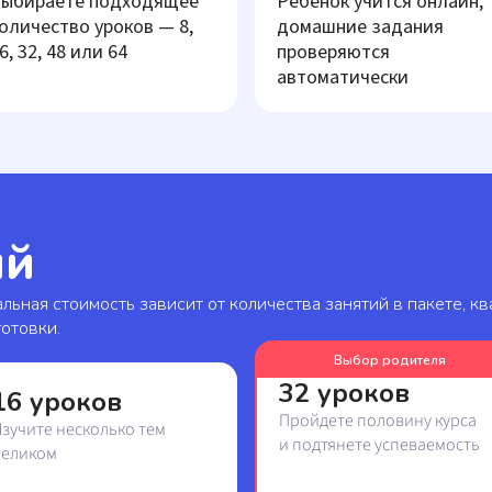
ыбираете подходящее
Ребенок учится онлайн,
оличество уроков — 8,
домашние задания
6, 32, 48 или 64
проверяются
автоматически
ий
льная стоимость зависит от количества занятий в пакете, к
отовки.
Выбор родителя
32 уроков
16 уроков
Пройдете половину курса
зучите несколько тем
и подтянете успеваемость
целиком