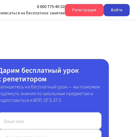
8 800 775-40-32
Регистрация
Войти
Записаться на бесплатное занятие
Дарим
бесплатный урок
с репетитором
Запишитесь на бесплатный урок — мы поможем
подтянуть знания по школьным предметам и
подготовиться к ВПР, ОГЭ, ЕГЭ
Ваше имя