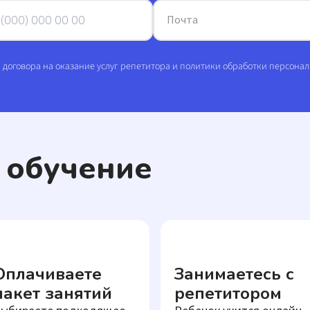
Почта
я договора на оказание услуг репетитора и политики обработки персона
я обучение
Оплачиваете
Занимаетесь с
пакет занятий
репетитором