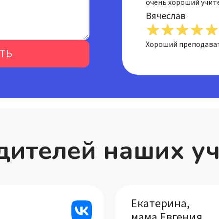
очень хороший учит
Вячеслав
Хороший преподава
ТЬ
дителей наших у
Екатерина,
мама Евгения