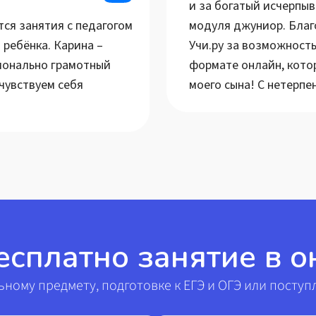
и за богатый исчерпы
ся занятия с педагогом
модуля джуниор. Бла
ребёнка. Карина –
Учи.ру за возможност
ионально грамотный
формате онлайн, кото
 чувствуем себя
моего сына! С нетерп
есплатно занятие в 
ному предмету, подготовке к ЕГЭ и ОГЭ или поступ