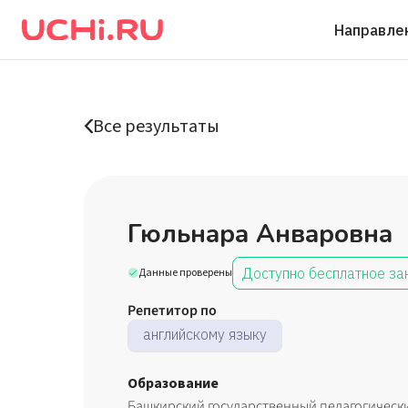
Направле
Все результаты
Гюльнара Анваровна
Доступно бесплатное за
Данные проверены
Репетитор по
английскому языку
Образование
Башкирский государственный педагогически