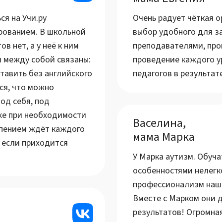
ся на Учи.ру
Очень радует чёткая о
рованием. В школьной
выбор удобного для за
в нет, а у неё к ним
преподавателями, про
ы между собой связаны:
проведение каждого у
тавить без английского
педагогов в результате
ся, что можно
од себя, под
кже при необходимости
Васелина,
рпением ждёт каждого
мама Марка
, если приходится
У Марка аутизм. Обуча
особенностями нелегк
профессионализм наше
Вместе с Марком они 
результатов! Огромна