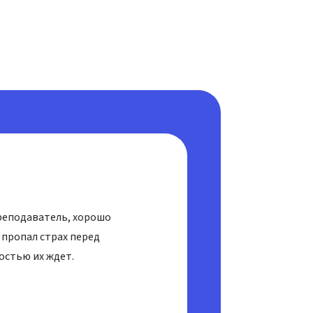
реподаватель, хорошо
а пропал страх перед
достью их ждет.