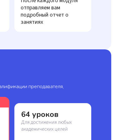
После каждого модуля
отправляем вам
подробный отчет о
занятиях
валификации преподавателя,
64 уроков
Для достижения любых
академических целей