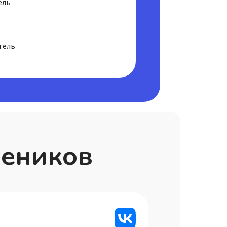
ель
тель
чеников