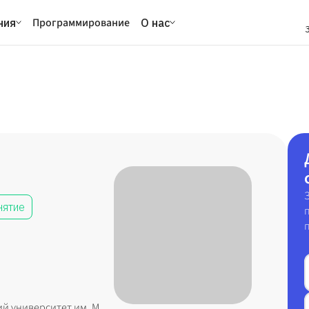
Программирование
ния
О нас
нятие
й университет им. М.