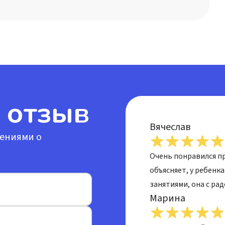
 отзыв
Вячеслав
лениями о
Очень понравился п
объясняет, у ребенк
занятиями, она с ра
Марина