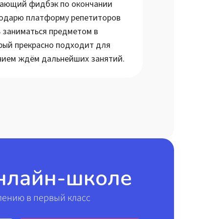
вающий фидбэк по окончании
годарю платформу репетиторов
ь заниматься предметом в
рый прекрасно подходит для
ением ждём дальнейших занятий.
онлайн-школе
лению в первый класс