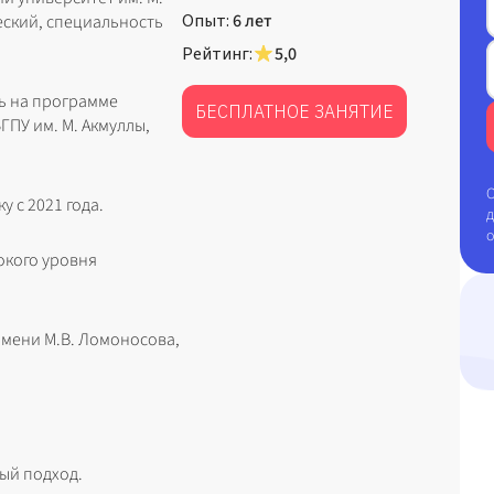
Опыт:
6 лет
еский, специальность
Рейтинг:
5,0
ь на программе
БЕСПЛАТНОЕ ЗАНЯТИЕ
ГПУ им. М. Акмуллы,
О
 с 2021 года.
д
окого уровня
имени М.В. Ломоносова,
ый подход.