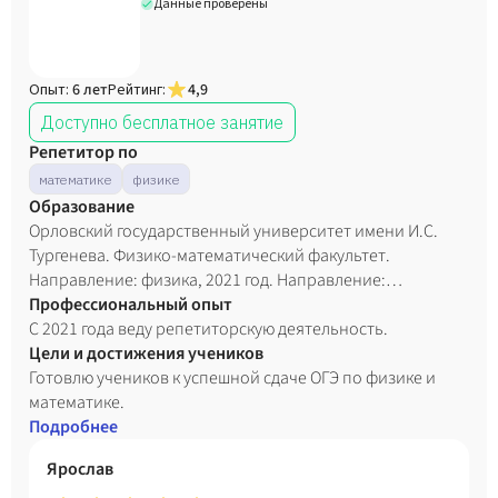
Данные проверены
Опыт:
6 лет
Рейтинг:
4,9
Доступно бесплатное занятие
Репетитор по
математике
физике
Образование
Орловский государственный университет имени И.С.
Тургенева. Физико-математический факультет.
Направление: физика, 2021 год. Направление:
математика, 2023 год.
Профессиональный опыт
С 2021 года веду репетиторскую деятельность.
Цели и достижения учеников
Готовлю учеников к успешной сдаче ОГЭ по физике и
математике.
Подробнее
Ярослав