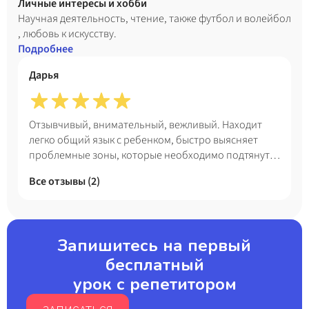
Личные интересы и хобби
Научная деятельность, чтение, также футбол и волейбол
, любовь к искусству.
Подробнее
Дарья
Отзывчивый, внимательный, вежливый. Находит
легко общий язык с ребенком, быстро выясняет
проблемные зоны, которые необходимо подтянуть.
Объясняет тему доступным языком. Рекомендую.
Все отзывы (
2
)
Нам педагог понравился.
Запишитесь на первый
бесплатный
урок с репетитором