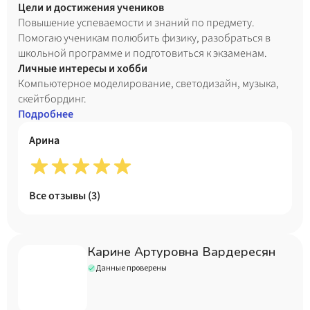
оптоинформатики, специальность - фотоника и
Цели и достижения учеников
оптоинформатика (бакалавр техники и технологии),
Повышение успеваемости и знаний по предмету.
2013. 2) Санкт-Петербургский национальный
Помогаю ученикам полюбить физику, разобраться в
исследовательский университет информационных
школьной программе и подготовиться к экзаменам.
технологий, механики и оптики, институт дизайна и
Личные интересы и хобби
урбанистики, специальность - световой дизайн (магистр
Компьютерное моделирование, светодизайн, музыка,
техники и технологии), 2021.
скейтбординг.
Подробнее
Арина
Все отзывы (
3
)
Карине Артуровна Вардересян
Данные проверены