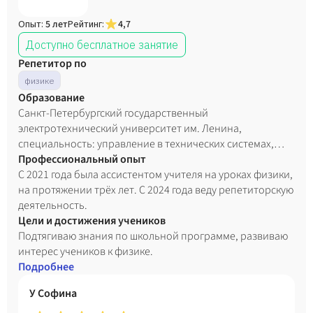
Опыт:
5 лет
Рейтинг:
4,7
Доступно бесплатное занятие
Репетитор по
физике
Образование
Санкт-Петербургский государственный
электротехнический университет им. Ленина,
специальность: управление в технических системах,
автоматизация и робототехника, 2026 год.
Профессиональный опыт
С 2021 года была ассистентом учителя на уроках физики,
на протяжении трёх лет. С 2024 года веду репетиторскую
деятельность.
Цели и достижения учеников
Подтягиваю знания по школьной программе, развиваю
интерес учеников к физике.
Подробнее
У Софина