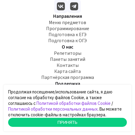
Направления
Меню предметов
Программирование
Подготовка к ЕГЭ
Подготовка к ОГЭ
О нас
Репетиторы
Пакеты занятий
Контакты
Карта сайта
Партнёрская программа
Поддержка
8 800 775-26-31
Продолжая посещение/использование сайта, я даю
hi@doma.uchi.ru
согласие на обработку файлов Cookie, а также
Договор-оферта
соглашаюсь с
Политикой обработки файлов Cookie
/
Обработка персональных данных
Политикой обработки персональных данных
. Вы можете
Сведения об образовательной организации
отключить cookie-файлы в настройках браузера.
БЕСПЛАТНОЕ ЗАНЯТИЕ
БЕСПЛАТНОЕ ЗАНЯТИЕ
БЕСПЛАТНОЕ ЗАНЯТИЕ
БЕСПЛАТНОЕ ЗАНЯТИЕ
БЕСПЛАТНОЕ ЗАНЯТИЕ
БЕСПЛАТНОЕ ЗАНЯТИЕ
БЕСПЛАТНОЕ ЗАНЯТИЕ
БЕСПЛАТНОЕ ЗАНЯТИЕ
БЕСПЛАТНОЕ ЗАНЯТИЕ
БЕСПЛАТНОЕ ЗАНЯТИЕ
БЕСПЛАТНОЕ ЗАНЯТИЕ
БЕСПЛАТНОЕ ЗАНЯТИЕ
БЕСПЛАТНОЕ ЗАНЯТИЕ
БЕСПЛАТНОЕ ЗАНЯТИЕ
БЕСПЛАТНОЕ ЗАНЯТИЕ
ПРИНЯТЬ