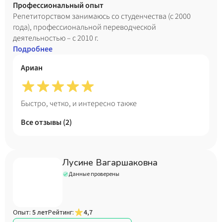
понимать друг друга. Обучение - это взаимодействие и
Профессиональный опыт
общие инициативы, а не просто отдача-получение.
Репетиторством занимаюсь со студенчества (с 2000
года), профессиональной переводческой
деятельностью – с 2010 г.
Подробнее
Ариан
Быстро, четко, и интересно также
Все отзывы (
2
)
Лусине Вагаршаковна
Данные проверены
Опыт:
5 лет
Рейтинг:
4,7