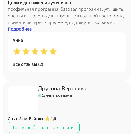
детям раскрыться, поддерживаю интерес к изучению
Цели и достижения учеников
английского языка, привить интерес и уважение к другой
профильная программа, базовая программа, улучшить
культуре. Моё педагогическое кредо: Рука учителя
оценки в школе, выучить больше школьной программы,
открывает разум, касается сердца, формирует будущее.
привить интерес к предмету, подтянуть школьные
A teacher’s hand opens your mind, touches a heart, shapes
знания, работа с особенными детьми
Подробнее
the future . В свободное время люблю читать книги,
Анна
слушать музыку, проводить время с друзьями.
Все отзывы (
2
)
Другова Вероника
Данные проверены
Опыт:
5 лет
Рейтинг:
4,6
Доступно бесплатное занятие