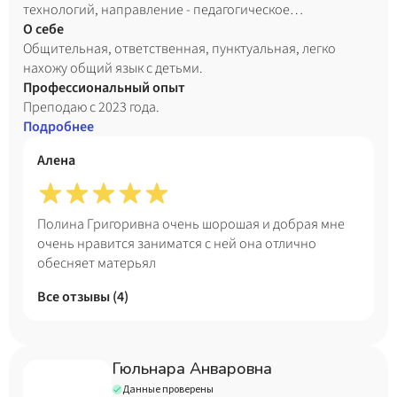
технологий, направление - педагогическое
образование с двумя профилями подготовки
О себе
(начальное образование и английский язык), 2027 год.
Общительная, ответственная, пунктуальная, легко
нахожу общий язык с детьми.
Профессиональный опыт
Преподаю с 2023 года.
Подробнее
Алена
Полина Григоривна очень шорошая и добрая мне
очень нравится заниматся с ней она отлично
обесняет матерьял
Все отзывы (
4
)
Гюльнара Анваровна
Данные проверены