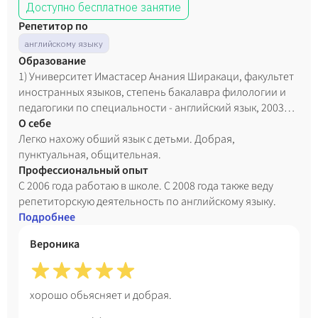
Доступно бесплатное занятие
Репетитор по
английскому языку
Образование
1) Университет Имастасер Анания Ширакаци, факультет
иностранных языков, степень бакалавра филологии и
педагогики по специальности - английский язык, 2003
год; 2) Гюмрийский государственный педагогический
О себе
институт им. М. Налбандяна, филологический факультет,
Легко нахожу обший язык с детьми. Добрая,
степень магистра педагогики по специальности -
пунктуальная, общительная.
английский язык, 2010 год.
Профессиональный опыт
С 2006 года работаю в школе. С 2008 года также веду
репетиторскую деятельность по английскому языку.
Подробнее
Вероника
хорошо обьясняет и добрая.