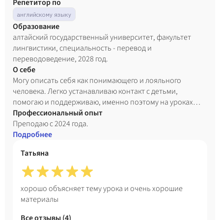
Репетитор по
английскому языку
Образование
алтайский государственный университет, факультет
лингвистики, специальность - перевод и
переводоведение, 2028 год.
О себе
Могу описать себя как понимающего и лояльного
человека. Легко устанавливаю контакт с детьми,
помогаю и поддерживаю, именно поэтому на уроках
царит комфортная атмосфера.
Профессиональный опыт
Преподаю с 2024 года.
Подробнее
Татьяна
хорошо объясняет тему урока и очень хорошие
материалы
Все отзывы (
4
)