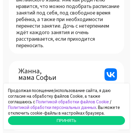
нравится, что можно подобрать расписание
занятий под себя, под свободное время
ребёнка, а также при необходимости
перенести занятие. Дочь с нетерпением
ждёт каждого занятия и очень
расстраивается, если приходится
переносить.
Жанна,
мама Софьи
Моей дочери Софье очень нравятся
Продолжая посещение/использование сайта, я даю
занятия с педагогом Кариной! Мы
согласие на обработку файлов Cookie, а также
довольны успехами ребёнка. Карина –
соглашаюсь с
Политикой обработки файлов Cookie
/
очень ответственный и профессионально
Политикой обработки персональных данных
. Вы можете
грамотный педагог. Пока с нами Карина,
отключить cookie-файлы в настройках браузера.
БЕСПЛАТНОЕ ЗАНЯТИЕ
БЕСПЛАТНОЕ ЗАНЯТИЕ
БЕСПЛАТНОЕ ЗАНЯТИЕ
БЕСПЛАТНОЕ ЗАНЯТИЕ
БЕСПЛАТНОЕ ЗАНЯТИЕ
БЕСПЛАТНОЕ ЗАНЯТИЕ
БЕСПЛАТНОЕ ЗАНЯТИЕ
БЕСПЛАТНОЕ ЗАНЯТИЕ
БЕСПЛАТНОЕ ЗАНЯТИЕ
БЕСПЛАТНОЕ ЗАНЯТИЕ
БЕСПЛАТНОЕ ЗАНЯТИЕ
БЕСПЛАТНОЕ ЗАНЯТИЕ
БЕСПЛАТНОЕ ЗАНЯТИЕ
БЕСПЛАТНОЕ ЗАНЯТИЕ
БЕСПЛАТНОЕ ЗАНЯТИЕ
мы чувствуем себя уверенно. Спасибо!
ПРИНЯТЬ