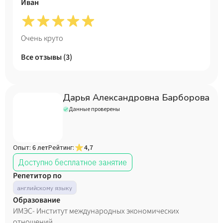
Иван
человеком, что несомненно поможет нашим занятиям
пройти интересно и продуктивно.
Очень круто
Все отзывы (
3
)
Дарья Александровна Барборова
Данные проверены
Опыт:
6 лет
Рейтинг:
4,7
Доступно бесплатное занятие
Репетитор по
английскому языку
Образование
ИМЭС- Институт международных экономических
отношений