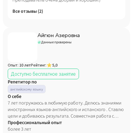
Преподаватель очень добрый и хороший!)
Все отзывы (
2
)
Айгюн Азеровна
Данные проверены
Опыт:
10 лет
Рейтинг:
5,0
Доступно бесплатное занятие
Репетитор по
английскому языку
О себе
7 лет погружаюсь в любимую работу. Делюсь знаниями
иностранных языков-английского и испанского . Ставлю
цели и добиваюсь результата. Совместная работа с
учениками позволила нам сблизиться и стать для них не
Профессиональный опыт
только учителем , но и другом. Обучая, стараюсь помочь
более 3 лет