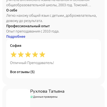
общеобразовательной школы, 2003 год. Томский
государственный педагогический университет,
О себе
факультет иностранных языков, специальность теория и
Легко нахожу общий язык с детьми, доброжелательна,
методика преподавания иностранных языков и культур,
довожу до результата.
2009 год.
Профессиональный опыт
Опыт преподавания с 2010 года.
Подробнее
София
Отличный Преподаватель!
Все отзывы (
5
)
Рухлова Татьяна
Данные проверены