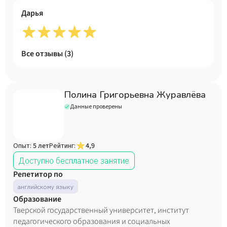
очень хочется, чтобы ученики говорили, не боясь
Дарья
языкового барьера, воспринимая английский язык
через образы, чувства, эмоции. Я с удовольствием им в
этом помогу.
Все отзывы (
3
)
Полина Григорьевна Журавлёва
Данные проверены
Опыт:
5 лет
Рейтинг:
4,9
Доступно бесплатное занятие
Репетитор по
английскому языку
Образование
Тверской государственный университет, институт
педагогического образования и социальных