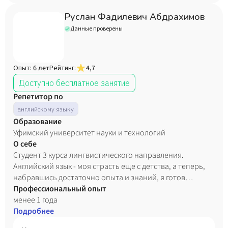
Руслан Фадилевич Абдрахимов
Данные проверены
Опыт:
6 лет
Рейтинг:
4,7
Доступно бесплатное занятие
Репетитор по
английскому языку
Образование
Уфимский университет науки и технологий
О себе
Студент 3 курса лингвистического направления.
Английский язык - моя страсть еще с детства, а теперь,
набравшись достаточно опыта и знаний, я готов
преподавать и другим! Я хорошо лажу с детьми, могу
Профессиональный опыт
говорить с ними на любую тему: от популярных игр до
менее 1 года
любимых книг, так как среди моих интересов много всего
Подробнее
разного. Являюсь ответственным и пунктуальным