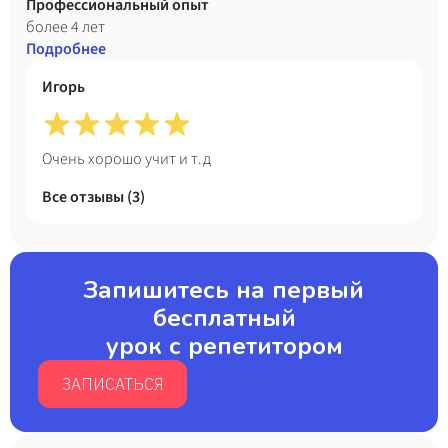
школе. В свободное время занимаюсь музыкой, являюсь
Профессиональный опыт
лауреатом различных конкурсов и фестивалей по
более 4 лет
вокалу.
Подробнее
Игорь
Очень хорошо учит и т.д
Все отзывы (
3
)
Запишитесь на первый
бесплатный
урок с репетитором
ЗАПИСАТЬСЯ