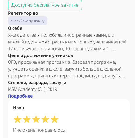
Доступно бесплатное занятие
Репетитор по
английскому языку
О себе
Уже с детства я полюбила иностранные языки, а с
каждый годом моя страсть к ним только увеличивается!
12 лет изучаю английский, 10 - французский и 4 -
немецкий. Имею опыт в участии в языковых олимпиадах,
Цели и достижения учеников
тематических лагерях и стажировках в Европе.
ОГЭ, профильная программа, базовая программа,
Предпочитаю совмещать приятное с полезным:
улучшить оценки в школе, выучить больше школьной
внедрять в изучение английского языка интерактивные
программы, привить интерес к предмету, подтянуть
программы (викторины, опросы, игры). Как показывает
школьные знания, работа с собственными материалами
Степени, разряды, заслуги
моя практика – это всегда интереснее и эффективнее,
MSM Academy (C1), 2019
вне зависимости от возраста ученика. Мое
Подробнее
преподавательское кредо: слышать, наставлять,
Иван
влюблять (в язык, конечно). It’ll be a great journey, I
promise :)
Мне очень понравилось