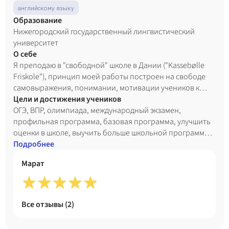
английскому языку
Образование
Нижегородский государственный лингвистический
университет
О себе
Я преподаю в "свободной" школе в Дании ("Kassebølle
Friskole"), принцип моей работы построен на свободе
самовыражения, понимании, мотивации учеников к
процессу обучения, а так же на творческом и
Цели и достижения учеников
индивидуальном подходе к каждому ребёнку.
ОГЭ, ВПР, олимпиада, международный экзамен,
профильная программа, базовая программа, улучшить
оценки в школе, выучить больше школьной программы,
привить интерес к предмету, подтянуть школьные
Подробнее
знания, развить логику и внимательность, поступить в
Марат
школу с углубленным изучением предмета
Все отзывы (
2
)