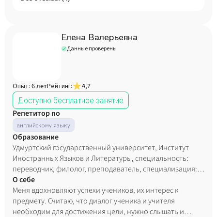
Елена Валерьевна
Данные проверены
Опыт:
6 лет
Рейтинг:
4,7
Доступно бесплатное занятие
Репетитор по
английскому языку
Образование
Удмуртский государственный университет, Институт
Иностранных Языков и Литературы, специальность:
переводчик, филолог, преподаватель, специализация:
Business English, диплом с отличием, 2003 год.
О себе
Меня вдохновляют успехи учеников, их интерес к
предмету. Считаю, что диалог ученика и учителя
необходим для достижения цели, нужно слышать и