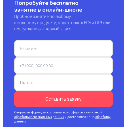
Попробуйте бесплатно
занятие в онлайн-школе
Пробное занятие по любому
школьному предмету, подготовке к ЕГЭ и ОГЭ или
поступлению в первый класс
Ваше имя
Почта
Оставить заявку
Отправляя форму, вы соглашаетесь с
офертой
и
политикой
обработки персональных данных
и даёте согласие на
обработку
данных