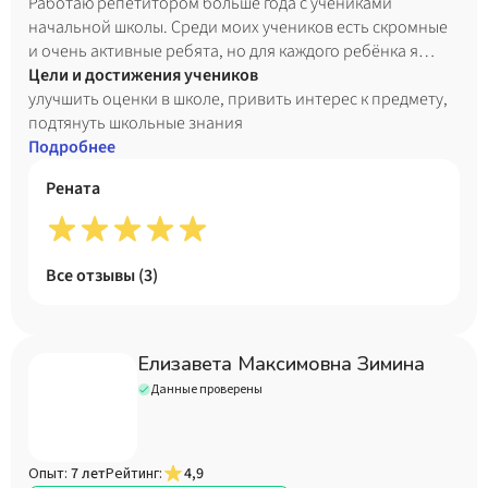
Работаю репетитором больше года с учениками
начальной школы. Среди моих учеников есть скромные
и очень активные ребята, но для каждого ребёнка я
нахожу свой подход. В свободное время посещаю
Цели и достижения учеников
выставки и смотрю фильмы на английском языке. Люблю
улучшить оценки в школе, привить интерес к предмету,
путешестовать и общаться с друзьями из разных стран.
подтянуть школьные знания
Подробнее
Рената
Все отзывы (
3
)
Елизавета Максимовна Зимина
Данные проверены
Опыт:
7 лет
Рейтинг:
4,9