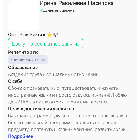
Ирина Равилевна Насипова
Данные проверены
Опыт:
6 лет
Рейтинг:
4,7
Доступно бесплатное занятие
Репетитор по
английскому языку
Образование
Академия труда и социальных отношений
О себе
Обожаю познавать мир, путешествовать и изучать
иностранные языки и просто радуюсь и жизни! Люблю
детей! Когда их глаза горят и они с интересом
занимаются, увлекаются в процесс обучения. Работала в
Цели и достижения учеников
Китае, около года, в детском саду и тренинг центре. Со
базовая программа, улучшить оценки в школе, выучить
мной занятия проходят весело и полезно. Мне нравится
больше школьной программы, привить интерес к
применять игры, видео, созвучные песенки, а также
предмету, подтянуть школьные знания, развить логику и
обожаю читать разные книжки на английском. И мне
внимательность
Подробнее