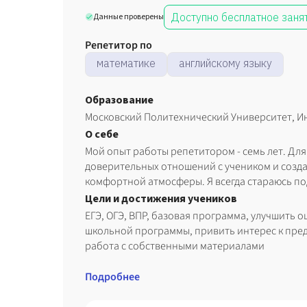
Доступно бесплатное заня
Данные проверены
Репетитор по
математике
английскому языку
Образование
Московский Политехнический Университет, Ин
О себе
Мой опыт работы репетитором - семь лет. Дл
доверительных отношений с учеником и созда
комфортной атмосферы. Я всегда стараюсь п
зависимости от каждой конкретной ситуации и задач. Вмес
Цели и достижения учеников
получится подготовиться к экзаменам, исправ
ЕГЭ, ОГЭ, ВПР, базовая программа, улучшить 
контрольных и выхода к доске или получать о
школьной программы, привить интерес к пред
удовольствия, если это уже ваш конек!
работа с собственными материалами
Подробнее