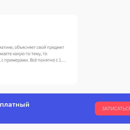
матике, объясняет свой предмет
маете какую-то тему, то
 с примерами. Всё понятно с 1
сплатный
ЗАПИСАТЬС