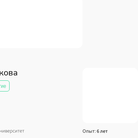
кова
тие
Университет
Опыт:
6 лет